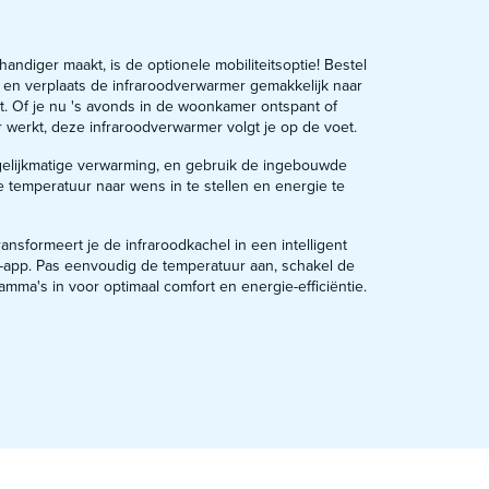
ndiger maakt, is de optionele mobiliteitsoptie! Bestel
es en verplaats de infraroodverwarmer gemakkelijk naar
t. Of je nu 's avonds in de woonkamer ontspant of
r werkt, deze infraroodverwarmer volgt je op de voet.
gelijkmatige verwarming, en gebruik de ingebouwde
e temperatuur naar wens in te stellen en energie te
ransformeert je de infraroodkachel in een intelligent
e-app. Pas eenvoudig de temperatuur aan, schakel de
ramma's in voor optimaal comfort en energie-efficiëntie.