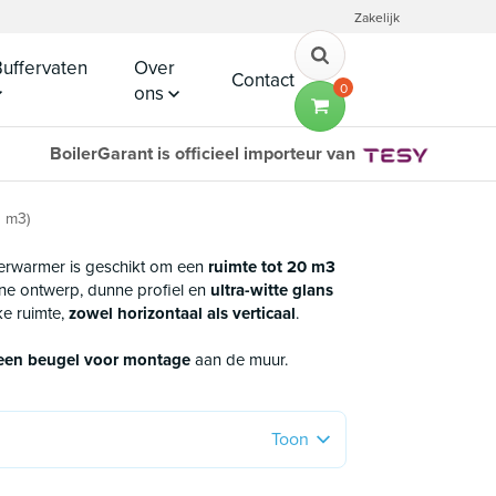
Zakelijk
uffervaten
Over
Contact
0
ons
BoilerGarant is officieel importeur van
0 m3)
erwarmer is geschikt om een
ruimte tot 20 m3
rne ontwerp, dunne profiel en
ultra-witte glans
ke ruimte,
zowel horizontaal als verticaal
.
 een beugel voor montage
aan de muur.
Toon