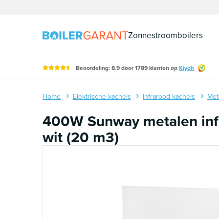
Naar inhoud
Zonnestroomboilers
Beoordeling: 8.9 door 1789 klanten op
Kiyoh
Home
Elektrische kachels
Infrarood kachels
Met
400W Sunway metalen inf
wit (20 m3)