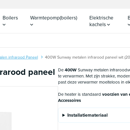
Boilers
Warmtepomp(boilers)
Elektrische
B
kachels
alen infrarood Paneel
400W Sunway metalen infrarood paneel wit (2
rarood paneel
De
400W
Sunway metalen infraroodv
te verwarmen. Met zijn strakke, mode
past deze verwarmer moeiteloos in el
De heater is standaard
voorzien van
Accessoires
Installatiemateriaal