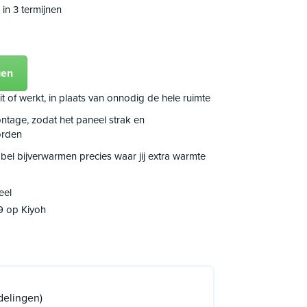
 in 3 termijnen
gen
t of werkt, in plaats van onnodig de hele ruimte
tage, zodat het paneel strak en
orden
bel bijverwarmen precies waar jij extra warmte
eel
9 op Kiyoh
delingen)