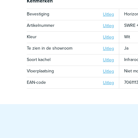
Kenmerken
Bevestiging
Horizo
Uitleg
Artikelnummer
SWRE 
Uitleg
Kleur
Wit
Uitleg
Te zien in de showroom
Ja
Uitleg
Soort kachel
Infraro
Uitleg
Vloerplaatsing
Niet mo
Uitleg
EAN-code
706111
Uitleg