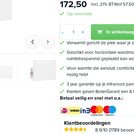
172,50
Incl. 21% BTW
of 57,50
Op voorraad
Aantal
+
-
In winkelwa
Min 1
Plus 1
Verwarmt gericht de plek waar je zi
Vorige
Volgende
Geschikt voor horizontale wandmon
ruimtebesparend geplaatst kan w
Voor warmte die aansluit: comforta
nodig hebt
3 jaar garantie op je infrarood pan
Klanten geven BoilerGarant een 8.
Betaal veilig en snel met o.a.:
Klantbeoordelingen
8.9/10 (1789 beoor