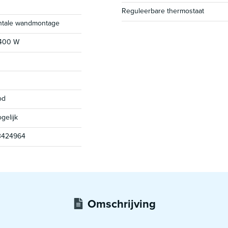
Reguleerbare thermostaat
ntale wandmontage
400 W
od
gelijk
3424964
Omschrijving