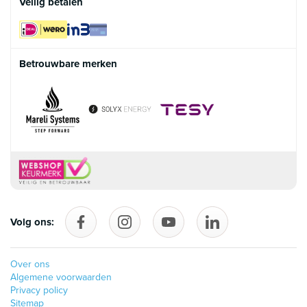
Veilig betalen
Betrouwbare merken
Volg ons:
Volg ons op Facebook
follow_us_on_instagram
Volg ons op YouTube
follow_us_on_linke
Over ons
Algemene voorwaarden
Privacy policy
Sitemap