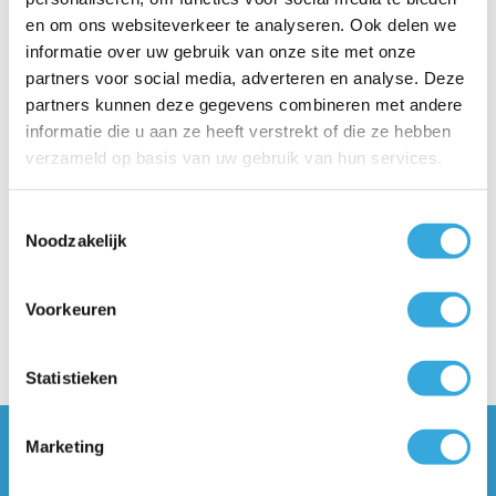
en om ons websiteverkeer te analyseren. Ook delen we
informatie over uw gebruik van onze site met onze
partners voor social media, adverteren en analyse. Deze
4.5/5
4.5/5
partners kunnen deze gegevens combineren met andere
“Heel goed verpakt en telefonisch
“Het uitzoeken van e
informatie die u aan ze heeft verstrekt of die ze hebben
goed geholpen aan een horizontale
koud kunstje op de s
verzameld op basis van uw gebruik van hun services.
boiler”
komt nog een vlotte 
ga zo door.”
Toestemmingsselectie
Noodzakelijk
Martin Lammers , Mijnsheerenland
G-J Suijkerbuijk , 
Voorkeuren
Statistieken
Marketing