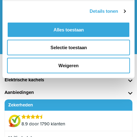
Details tonen
Vragen of opmerkingen? Wij staan voor je klaar!
Alles toestaan
033 - 2002551
info@boilergarant.nl
Selectie toestaan
Boilers
Weigeren
Veelgestelde vragen
Elektrische kachels
Aanbiedingen
Zekerheden
8.9 door 1790 klanten