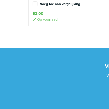
Voeg toe aan vergelijking
52,00
Op voorraad
V
W