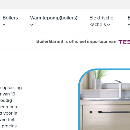
Boilers
Warmtepomp(boilers)
Elektrische
B
kachels
BoilerGarant is officieel importeur van
e oplossing
r van 10
voudig
er ruimte
t voor in
ven het
e precies