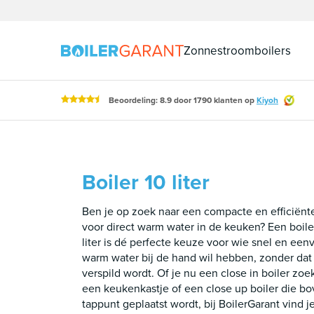
Naar inhoud
Zonnestroomboilers
Beoordeling: 8.9 door 1790 klanten op
Kiyoh
Boiler 10 liter
Ben je op zoek naar een compacte en efficiënt
voor direct warm water in de keuken? Een boile
liter is dé perfecte keuze voor wie snel en een
warm water bij de hand wil hebben, zonder dat 
verspild wordt. Of je nu een close in boiler zoek
een keukenkastje of een close up boiler die bo
tappunt geplaatst wordt, bij BoilerGarant vind j