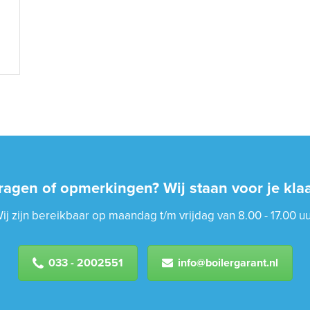
ragen of opmerkingen? Wij staan voor je klaa
ij zijn bereikbaar op maandag t/m vrijdag van 8.00 - 17.00 uu
033 - 2002551
info@boilergarant.nl