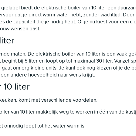
gielabel biedt de elektrische boiler van 10 liter een duur
 ervoor dat je direct warm water hebt, zonder wachttijd. Doo
es de capaciteit die je nodig hebt. Of je nu kiest voor een clos
j jouw wensen past.
iter
llende maten. De elektrische boiler van 10 liter is een vaak g
t begint bij 5 liter en loopt op tot maximaal 30 liter. Vanz
ter gaat om erg kleine units. Je kunt ook nog kiezen of je de 
f een andere hoeveelheid naar wens krijgt.
10 liter
e keuken, komt met verschillende voordelen.
ler van 10 liter makkelijk weg te werken in één van de kast
t onnodig loopt tot het water warm is.