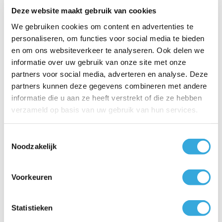
buffervat eerst te bekijken. Dit kan tijdens onze
Deze website maakt gebruik van cookies
openingstijden en zonder afspraak. Onze deskundige
We gebruiken cookies om content en advertenties te
medewerkers staan voor je klaar om je te adviseren en al je
personaliseren, om functies voor social media te bieden
vragen te beantwoorden.
en om ons websiteverkeer te analyseren. Ook delen we
informatie over uw gebruik van onze site met onze
Filter
partners voor social media, adverteren en analyse. Deze
partners kunnen deze gegevens combineren met andere
Filteren
informatie die u aan ze heeft verstrekt of die ze hebben
verzameld op basis van uw gebruik van hun services.
Sorteren
Toestemmingsselectie
Noodzakelijk
Een moment a.u.b.…
Boilers
Voorkeuren
Veelgestelde vragen
Elektrische kachels
Statistieken