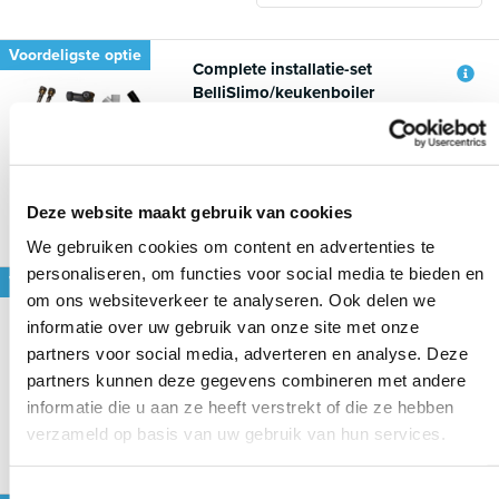
Voordeligste optie
Complete installatie-set
BelliSlimo/keukenboiler
Voeg toe aan vergelijking
52,00
Voeg toe
Op voorraad
Deze website maakt gebruik van cookies
We gebruiken cookies om content en advertenties te
personaliseren, om functies voor social media te bieden en
Voordeligste optie
Complete installatie-set
om ons websiteverkeer te analyseren. Ook delen we
horizontale boiler
informatie over uw gebruik van onze site met onze
partners voor social media, adverteren en analyse. Deze
Voeg toe aan vergelijking
partners kunnen deze gegevens combineren met andere
60,00
informatie die u aan ze heeft verstrekt of die ze hebben
Voeg toe
Op voorraad
verzameld op basis van uw gebruik van hun services.
Toestemmingsselectie