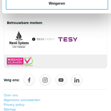
Veilig betalen
Weigeren
Betrouwbare merken
Volg ons:
Volg ons op Facebook
follow_us_on_instagram
Volg ons op YouTube
follow_us_on_linke
Over ons
Algemene voorwaarden
Privacy policy
Sitemap