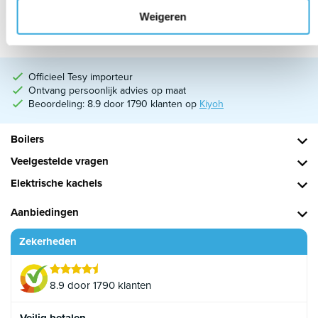
1.975,00
Bekijk product
Weigeren
Op voorraad
Officieel Tesy importeur
Ontvang persoonlijk advies op maat
Beoordeling: 8.9 door 1790 klanten op
Kiyoh
Boilers
Veelgestelde vragen
Elektrische kachels
Aanbiedingen
Zekerheden
8.9 door 1790 klanten