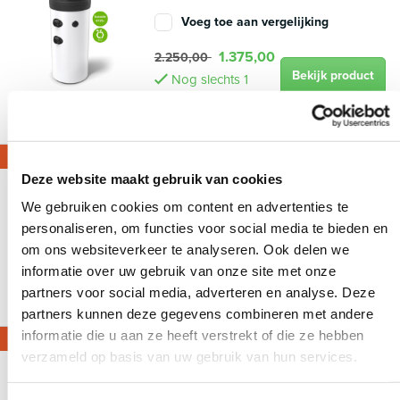
Voeg toe aan vergelijking
1.375,00
2.250,00
Bekijk product
Nog slechts 1
stuks op voorraad
Bespaar € 155,-
Warmtepompboiler Tesy
Deze website maakt gebruik van cookies
AquaThermica 100L Compact
We gebruiken cookies om content en advertenties te
Voeg toe aan vergelijking
personaliseren, om functies voor social media te bieden en
om ons websiteverkeer te analyseren. Ook delen we
1.595,00
1.750,00
Bekijk product
informatie over uw gebruik van onze site met onze
Op voorraad
partners voor social media, adverteren en analyse. Deze
partners kunnen deze gegevens combineren met andere
informatie die u aan ze heeft verstrekt of die ze hebben
Bespaar € 155,-
Warmtepompboiler Tesy
verzameld op basis van uw gebruik van hun services.
AquaThermica 150L Compact