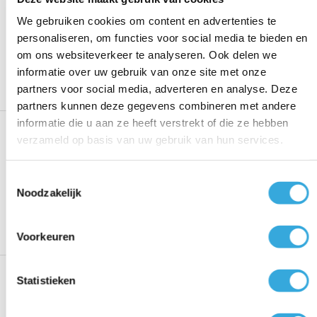
We gebruiken cookies om content en advertenties te
Voeg toe aan vergelijking
personaliseren, om functies voor social media te bieden en
4,50
om ons websiteverkeer te analyseren. Ook delen we
Voeg toe
Op voorraad
informatie over uw gebruik van onze site met onze
partners voor social media, adverteren en analyse. Deze
partners kunnen deze gegevens combineren met andere
informatie die u aan ze heeft verstrekt of die ze hebben
Pvc lijm t-stuk 40mm 45°
verzameld op basis van uw gebruik van hun services.
Voeg toe aan vergelijking
Toestemmingsselectie
5,10
Noodzakelijk
Voeg toe
Op voorraad
Voorkeuren
Zelfdichtende slangtule voor
Statistieken
6mm slang
Voeg toe aan vergelijking