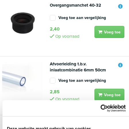
Overgangsmanchet 40-32
Voeg toe aan vergelijking
2,40
Voeg toe
Op voorraad
Afvoerleiding t.b.v.
inlaatcombinatie 6mm 50cm
Voeg toe aan vergelijking
2,85
Voeg toe
Op voorraad
Flexibele buis voor Flowpress
inlaatcombinatie
Deze website maakt gebruik van cookies