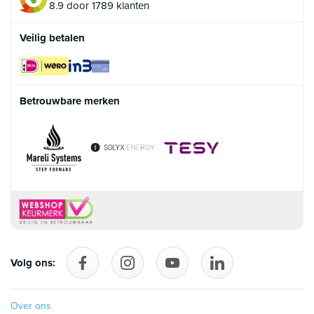
8.9 door 1789 klanten
Veilig betalen
Betrouwbare merken
Volg ons:
Volg ons op Facebook
follow_us_on_instagram
Volg ons op YouTube
follow_us_on_linke
Over ons