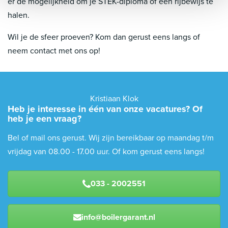
er de mogelijkheid om je STEK-diploma of een rijbewijs te
halen.
Wil je de sfeer proeven? Kom dan gerust eens langs of
neem contact met ons op!
Kristiaan Klok
Heb je interesse in één van onze vacatures? Of
heb je een vraag?
Bel of mail ons gerust. Wij zijn bereikbaar op maandag t/m
vrijdag van 08.00 - 17.00 uur. Of kom gerust eens langs!
033 - 2002551
info@boilergarant.nl