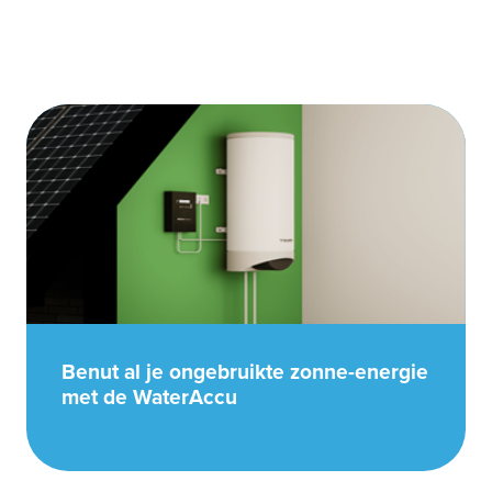
Benut al je ongebruikte zonne-energie
met de WaterAccu