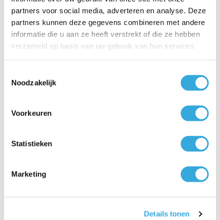
partners voor social media, adverteren en analyse. Deze
partners kunnen deze gegevens combineren met andere
informatie die u aan ze heeft verstrekt of die ze hebben
verzameld op basis van uw gebruik van hun services.
Toestemmingsselectie
Wat is de salderingsregeling? Dit moet je nú weten
Noodzakelijk
als zonnepaneelbezitter!
De energiemarkt verandert snel. Eén van de grootste
Voorkeuren
veranderingen voor zonnepaneelbezitters is de
afbouw van de salderingsregeling. Maar wat is de
salderingsregeling precies, wat betekent de afbouw
Statistieken
voor jouw portemonnee en hoe kun je met een
WaterAccu optimaal profiteren van je eigen zonne-
energie?
Marketing
Details tonen