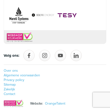
Volg ons:
Volg ons op Facebook
follow_us_on_instagram
Volg ons op YouTube
follow_us_on_linke
Over ons
Algemene voorwaarden
Privacy policy
Sitemap
Zakelijk
Contact
Website:
OrangeTalent