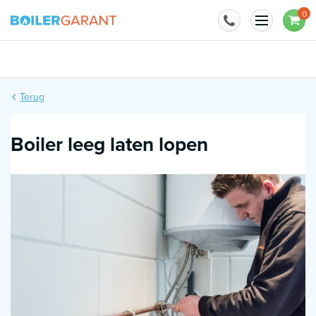
Naar inhoud
0
Installatie mogelijk
Terug
Boiler leeg laten lopen