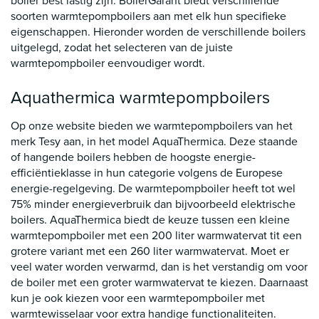
boiler best lastig zijn. BoilerGarant biedt verschillende
soorten warmtepompboilers aan met elk hun specifieke
eigenschappen. Hieronder worden de verschillende boilers
uitgelegd, zodat het selecteren van de juiste
warmtepompboiler eenvoudiger wordt.
Aquathermica warmtepompboilers
Op onze website bieden we warmtepompboilers van het
merk Tesy aan, in het model AquaThermica. Deze staande
of hangende boilers hebben de hoogste energie-
efficiëntieklasse in hun categorie volgens de Europese
energie-regelgeving. De warmtepompboiler heeft tot wel
75% minder energieverbruik dan bijvoorbeeld elektrische
boilers. AquaThermica biedt de keuze tussen een kleine
warmtepompboiler met een 200 liter warmwatervat tit een
grotere variant met een 260 liter warmwatervat. Moet er
veel water worden verwarmd, dan is het verstandig om voor
de boiler met een groter warmwatervat te kiezen. Daarnaast
kun je ook kiezen voor een warmtepompboiler met
warmtewisselaar voor extra handige functionaliteiten.