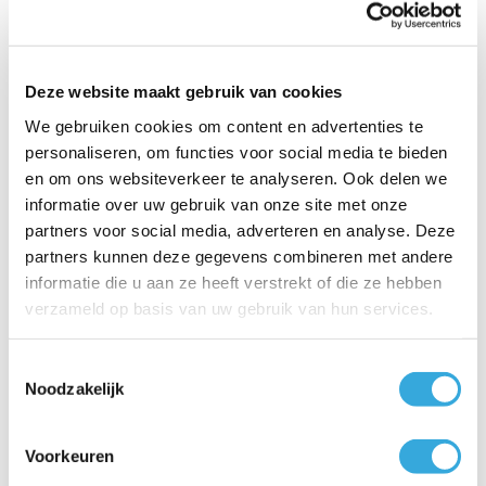
zonder warmtewisselaar
De Aquathermica 260L is een warmtepompboiler met een
warmwatervat van 260 liter en heeft daarmee meer
Deze website maakt gebruik van cookies
capaciteit dan de Aquathermica 200L. Deze Tesy boiler
We gebruiken cookies om content en advertenties te
heeft net als de Aquathermica 200L een zeer efficiënt
personaliseren, om functies voor social media te bieden
energieverbruik. Daarnaast beschikken de
en om ons websiteverkeer te analyseren. Ook delen we
warmtepompboilers over een automatische anti-
legionellacyclus die ervoor zorgt dat legionella zich niet in
informatie over uw gebruik van onze site met onze
het systeem kan vormen. De Aquathermica 260L
partners voor social media, adverteren en analyse. Deze
warmtepompboiler met warmtewisselaar kan als een
partners kunnen deze gegevens combineren met andere
hybride warmtepompboiler worden ingezet, want deze kan
informatie die u aan ze heeft verstrekt of die ze hebben
gekoppeld worden aan andere energiebronnen, zoals
verzameld op basis van uw gebruik van hun services.
zonnepanelen, pelletkachels en gasboilers. Hoewel een
warmtepompboiler met buitenunit bestaat, is het bij deze
Toestemmingsselectie
boiler niet nodig om een buitenunit te installeren. De boiler
Noodzakelijk
kan in zijn geheel binnen worden geplaatst en direct op de
waterleiding worden aangesloten. Wel zullen er
ventilatiebuizen naar buiten gemaakt moeten worden.
Voorkeuren