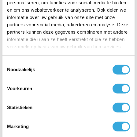
Isolatie (mm)
50
Uitleg
personaliseren, om functies voor social media te bieden
Maximale bedrijfstemperatuur
110
Uitleg
en om ons websiteverkeer te analyseren. Ook delen we
van de warmtewisselaar
informatie over uw gebruik van onze site met onze
(graden Celcius) (°C)
partners voor social media, adverteren en analyse. Deze
Kenmerken
partners kunnen deze gegevens combineren met andere
informatie die u aan ze heeft verstrekt of die ze hebben
Bevestiging
Verticaal staand
Uitleg
verzameld op basis van uw gebruik van hun services.
Externe thermometer
Ja
Uitleg
Artikelnummer
EV 7/5 S2 200 60
Uitleg
Toestemmingsselectie
Te zien in de showroom
Ja
Uitleg
Noodzakelijk
EAN-code
3800879303045
Uitleg
Merk
Tesy
Uitleg
Voorkeuren
Afmetingen
Hoogte (cm)
120
Uitleg
Statistieken
Breedte (cm)
60
Uitleg
Diepte (cm)
60
Uitleg
Werkelijk volume (liters)
192
Uitleg
Marketing
Netto gewicht (kg)
65
Uitleg