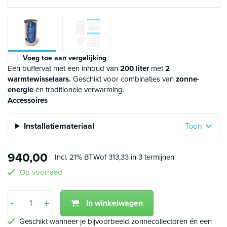
Voeg toe aan vergelijking
Een buffervat met een inhoud van
200 liter
met
2
warmtewisselaars.
Geschikt voor combinaties van
zonne-
energie
en traditionele verwarming.
Accessoires
Installatiemateriaal
Toon
940,00
Incl. 21% BTW
of 313,33 in 3 termijnen
Op voorraad
Aantal
-
+
In winkelwagen
Min 1
Plus 1
Geschikt wanneer je bijvoorbeeld zonnecollectoren én een