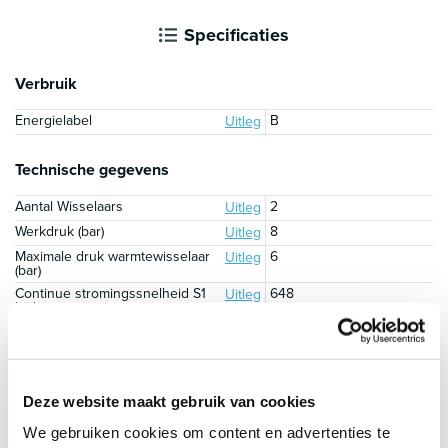
Specificaties
Verbruik
Energielabel
B
Uitleg
Technische gegevens
Aantal Wisselaars
2
Uitleg
Werkdruk (bar)
8
Uitleg
Maximale druk warmtewisselaar
6
Uitleg
(bar)
Continue stromingssnelheid S1
648
Uitleg
bij heet water
Continue stromingssnelheid S2
468
Uitleg
bij heet water
Statische verliezen (W)
59
Uitleg
Maximale bedrijfstemperatuur
95
Uitleg
Deze website maakt gebruik van cookies
(graden Celcius) (°C)
Magnesium anode
Ja
Uitleg
We gebruiken cookies om content en advertenties te