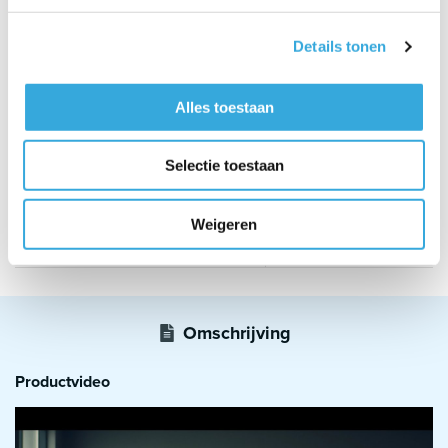
Aantal liter
200
Uitleg
Benodigde hoogte bij installatie
130
Uitleg
verticale plaatsing (cm)
Details tonen
Prestaties en functies
Alles toestaan
Warmtewisselaar S1 oppervlak
0.75
Uitleg
(m²)
Selectie toestaan
Warmtewisselaar S2 oppervlak
0.54
Uitleg
(m²)
Warmtewisselaar S1 capaciteit
4.6
Uitleg
(L)
Weigeren
Warmtewisselaar S2 capaciteit
3.3
Uitleg
(L)
Omschrijving
Productvideo