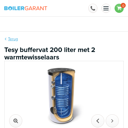
Naar inhoud
0
Terug
Tesy buffervat 200 liter met 2
warmtewisselaars
Vorige
Volgen