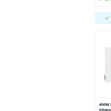
400W 
infrar