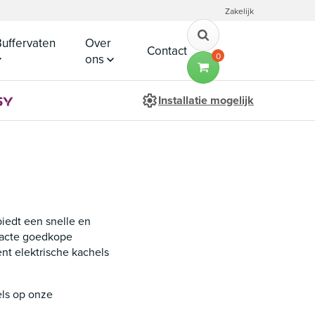
Zakelijk
uffervaten
Over
Contact
0
ons
Installatie mogelijk
biedt een snelle en
mpacte goedkope
ent elektrische kachels
els op onze