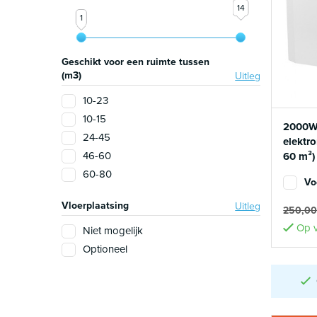
14
1
Geschikt voor een ruimte tussen
(m3)
Uitleg
10-23
10-15
2000W
24-45
elektro
46-60
60 m³)
60-80
Vo
Vloerplaatsing
Uitleg
250,0
Op v
Niet mogelijk
Optioneel