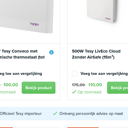
 Tesy Conveco met
500W Tesy LivEco Cloud
nische thermostaat (tot
Zonder AirSafe (15m³)
eg toe aan vergelijking
Voeg toe aan vergelijking
100,00
110,00
0
175,00
Bekijk product
Bekijk pr
oorraad
Op voorraad
Officieel Tesy importeur
Ontvang persoonlijk advies op maat