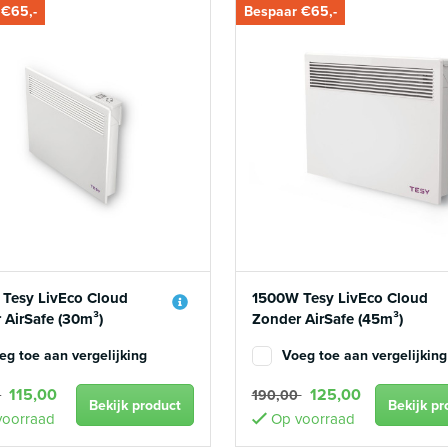
 €65,-
Bespaar €65,-
Tesy LivEco Cloud
1500W Tesy LivEco Cloud
 AirSafe (30m³)
Zonder AirSafe (45m³)
eg toe aan vergelijking
Voeg toe aan vergelijking
115,00
125,00
0
190,00
Bekijk product
Bekijk pr
oorraad
Op voorraad