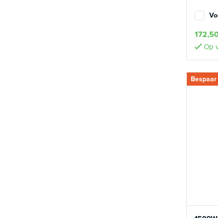
Vo
172,5
Op v
Bespaar