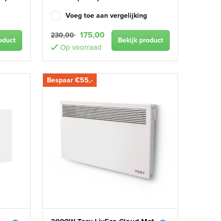
Voeg toe aan vergelijking
175,00
230,00
oduct
Bekijk product
Op voorraad
Bespaar €55,-