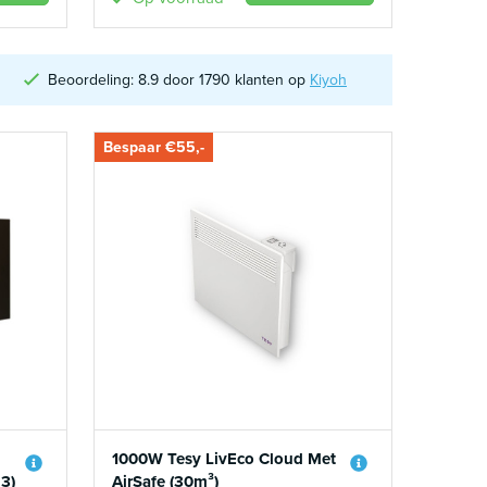
Beoordeling: 8.9 door 1790 klanten op
Kiyoh
Bespaar €55,-
1000W Tesy LivEco Cloud Met
3)
AirSafe (30m³)