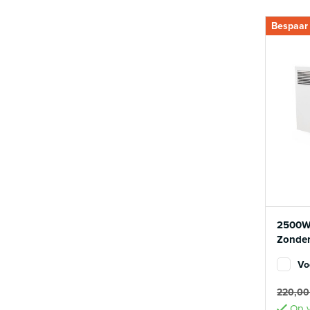
Bespaar
2500W 
Zonder
Vo
220,0
Op v