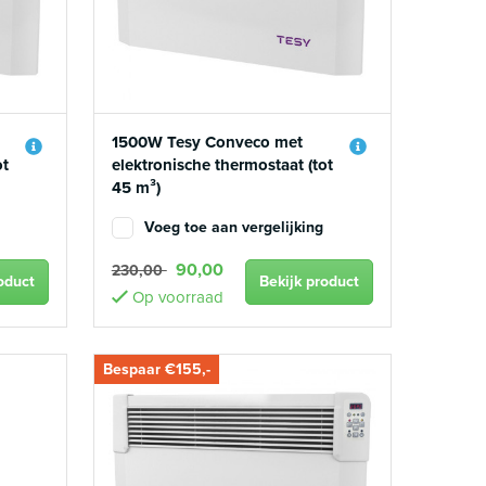
1500W Tesy Conveco met
ot
elektronische thermostaat (tot
45 m³)
Voeg toe aan vergelijking
90,00
230,00
oduct
Bekijk product
Op voorraad
Bespaar €155,-