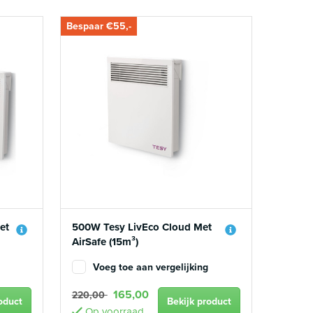
Bespaar €55,-
et
500W Tesy LivEco Cloud Met
AirSafe (15m³)
Voeg toe aan vergelijking
165,00
220,00
oduct
Bekijk product
Op voorraad