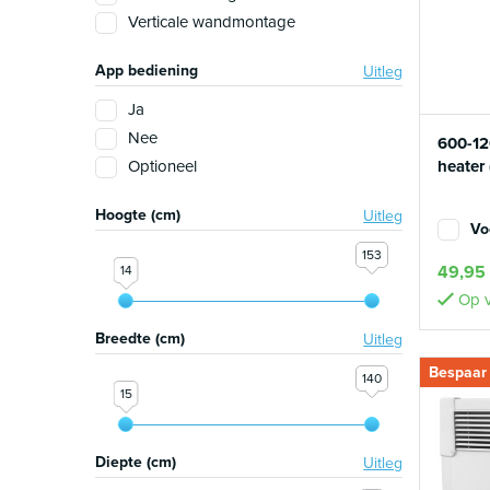
Verticale wandmontage
App bediening
Uitleg
Ja
Nee
600-1
Optioneel
heater
Hoogte (cm)
Uitleg
Vo
153
49,95
14
Op v
Breedte (cm)
Uitleg
Bespaar
140
15
Diepte (cm)
Uitleg