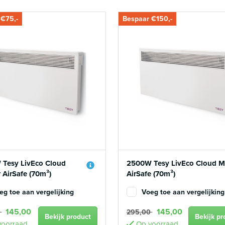
 €75,-
Bespaar €150,-
Tesy LivEco Cloud
2500W Tesy LivEco Cloud M
 AirSafe (70m³)
AirSafe (70m³)
eg toe aan vergelijking
Voeg toe aan vergelijking
145,00
145,00
0
295,00
Bekijk product
Bekijk pr
oorraad
Op voorraad