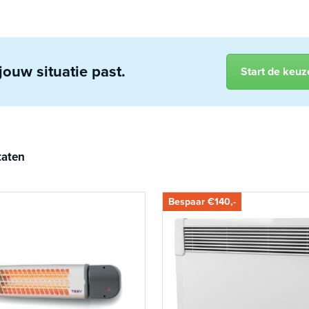
jouw situatie past.
Start de keuz
taten
Bespaar €140,-