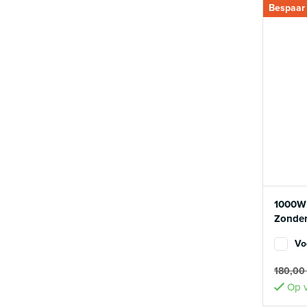
Bespaar
1000W 
Zonder
Vo
180,0
Op v