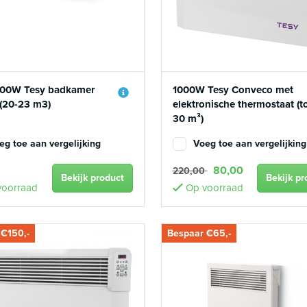
200W Tesy badkamer
1000W Tesy Conveco met
 (20-23 m3)
elektronische thermostaat (t
30 m³)
eg toe aan vergelijking
Voeg toe aan vergelijking
80,00
220,00
Bekijk product
Bekijk pr
oorraad
Op voorraad
 €150,-
Bespaar €65,-