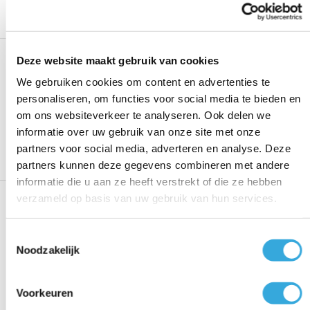
Op voorraad
1000W Tesy FinEco Cloud Zonder
Deze website maakt gebruik van cookies
AirSafe (33m³)
We gebruiken cookies om content en advertenties te
Voeg toe aan vergelijking
personaliseren, om functies voor social media te bieden en
om ons websiteverkeer te analyseren. Ook delen we
230,00
Bekijk product
informatie over uw gebruik van onze site met onze
Op voorraad
partners voor social media, adverteren en analyse. Deze
partners kunnen deze gegevens combineren met andere
informatie die u aan ze heeft verstrekt of die ze hebben
700W Sunway metalen infrarood
verzameld op basis van uw gebruik van hun services.
paneel wit (35 m3) met WiFi
Toestemmingsselectie
Voeg toe aan vergelijking
Noodzakelijk
235,00
Bekijk product
Op voorraad
Voorkeuren