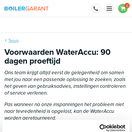
Naar inhoud
0
Installatie mogelijk
Terug
Voorwaarden WaterAccu: 90
dagen proeftijd
Ons team krijgt altijd eerst de gelegenheid om samen
met jou naar een passende oplossing te zoeken, zoals
het geven van gebruiksadvies, instellingen controleren
of service verlenen.
Pas wanneer na onze inspanningen het probleem niet
naar tevredenheid is opgelost, kan de WaterAccu
worden geretourneerd.
Het product dient in goede staat en compleet (inclusief