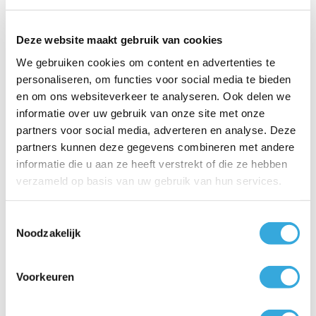
toebehoren) retour gestuurd te worden.
Eventuele schade door onjuist gebruik of eigen
Deze website maakt gebruik van cookies
aanpassingen valt niet onder het proefgebruik.
We gebruiken cookies om content en advertenties te
Na een geldige retourzending ontvang je het volledige
personaliseren, om functies voor social media te bieden
aankoopbedrag terug.
en om ons websiteverkeer te analyseren. Ook delen we
informatie over uw gebruik van onze site met onze
partners voor social media, adverteren en analyse. Deze
partners kunnen deze gegevens combineren met andere
Deze actie geldt alleen voor de WaterAccu 100, 120 en
informatie die u aan ze heeft verstrekt of die ze hebben
150 liter.
verzameld op basis van uw gebruik van hun services.
Toestemmingsselectie
Deze actie is van toepassing bij aankoop vanaf 8-9-
Noodzakelijk
2025
Voorkeuren
Boilers