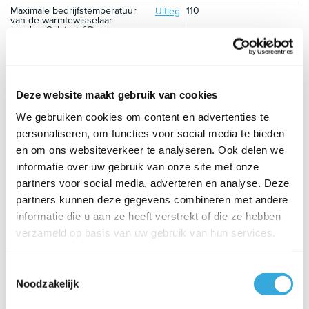
Maximale bedrijfstemperatuur
110
Uitleg
van de warmtewisselaar
(graden Celcius) (°C)
Kenmerken
Bevestiging
Verticaal staand
Uitleg
Deze website maakt gebruik van cookies
Externe thermometer
Ja
Uitleg
We gebruiken cookies om content en advertenties te
Artikelnummer
V 15S 500 75 P5
Uitleg
personaliseren, om functies voor social media te bieden
Te zien in de showroom
Ja
Uitleg
en om ons websiteverkeer te analyseren. Ook delen we
EAN-code
3800879302529
Uitleg
informatie over uw gebruik van onze site met onze
Merk
Tesy
Uitleg
partners voor social media, adverteren en analyse. Deze
Afmetingen
partners kunnen deze gegevens combineren met andere
Hoogte (cm)
167.4
informatie die u aan ze heeft verstrekt of die ze hebben
Uitleg
verzameld op basis van uw gebruik van hun services.
Breedte (cm)
75
Uitleg
Diepte (cm)
75
Uitleg
Werkelijk volume (liters)
480
Uitleg
Toestemmingsselectie
Noodzakelijk
Netto gewicht (kg)
138
Uitleg
Aantal liter
500
Uitleg