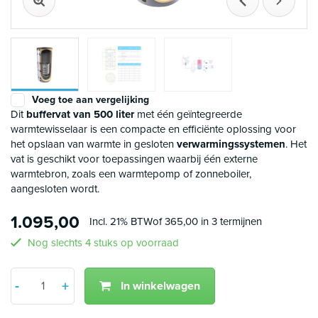
Vorige
Volgen
Voeg toe aan vergelijking
Dit
buffervat van 500 liter
met één geïntegreerde
warmtewisselaar is een compacte en efficiënte oplossing voor
het opslaan van warmte in gesloten
verwarmingssystemen
. Het
vat is geschikt voor toepassingen waarbij één externe
warmtebron, zoals een warmtepomp of zonneboiler,
aangesloten wordt.
1.095,00
Incl. 21% BTW
of 365,00 in 3 termijnen
Nog slechts 4 stuks op voorraad
Aantal
-
+
In winkelwagen
Min 1
Plus 1