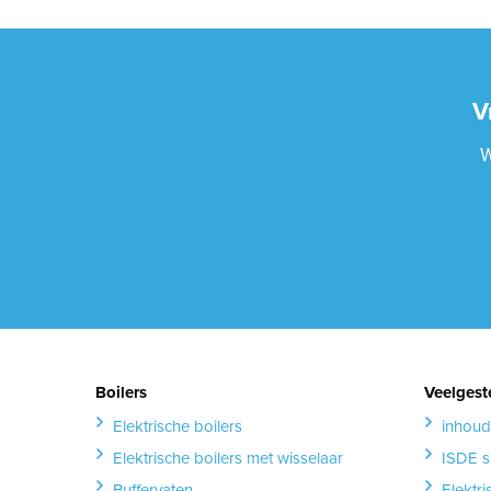
V
W
Boilers
Veelgest
Elektrische boilers
inhoud
Elektrische boilers met wisselaar
ISDE s
Buffervaten
Elektr