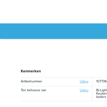
Kenmerken
Artikelnummer
107736
Uitleg
Ten behoeve van
Bi-Light
Uitleg
Keuken
boilers