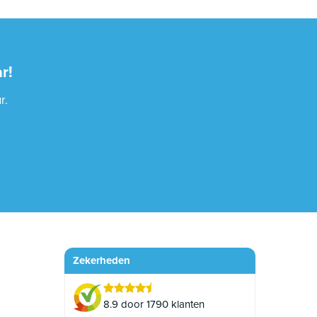
r!
r.
Zekerheden
8.9 door 1790 klanten