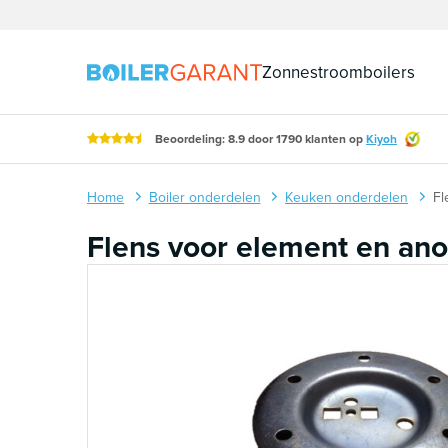
Naar inhoud
Zonnestroomboilers
Beoordeling: 8.9 door 1790 klanten op
Kiyoh
Home
Boiler onderdelen
Keuken onderdelen
Fl
Flens voor element en an