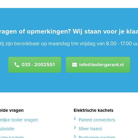
ragen of opmerkingen? Wij staan voor je klaa
ij zijn bereikbaar op maandag t/m vrijdag van 8.00 - 17.00 uu
033 - 2002551
info@boilergarant.nl
elde vragen
Elektrische kachels
elijke boiler vragen
Paneel convectors
ubsidie
Sfeer haard
ische kachels
Badkamer kachels