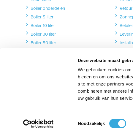
Boiler onderdelen
Retour
Boiler 5 liter
Zonnep
Boiler 10 liter
Betale
Boiler 30 liter
Leveri
Boiler 50 liter
Installa
Boiler 80 liter
Garant
Boiler 100 liter
Herroe
Deze website maakt gebru
Boiler 120 liter
We gebruiken cookies om c
Boiler 150 liter
bieden en om ons websitev
site met onze partners vo
Boiler 200 liter
combineren met andere inf
uw gebruik van hun servic
Volg ons:
Volg ons op Facebook
follow_us_on_instagram
Volg ons op YouT
follow_u
Toestemmingsselectie
Noodzakelijk