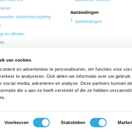
neren
Aanbiedingen
anelen salderingsregeling
Aanbiedingen
n
ng en afhalen
tie
ie
ping formulier
ik van cookies
ontent en advertenties te personaliseren, om functies voor soci
erkeer te analyseren. Ook delen we informatie over uw gebruik
or social media, adverteren en analyse. Deze partners kunnen 
ormatie die u aan ze heeft verstrekt of die ze hebben verzameld
es.
ube
s_on_linkedin
Voorkeuren
Statistieken
Market