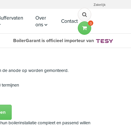
Zakelijk
uffervaten
Over
Contact
0
ons
BoilerGarant is officieel importeur van
en de anode op worden gemonteerd.
3 termijnen
gen
hun boilerinstallatie compleet en passend willen