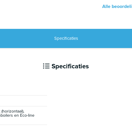
Alle beoordel
Specificaties
Specificaties
 (horizontaal),
boilers en Eco-line