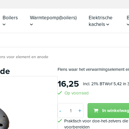
Boilers
Warmtepomp(boilers)
Elektrische
B
kachels
ens voor element en anode
ode
Flens waar het verwarmingselement 
16,25
Incl. 21% BTW
of 5,42 in 
Op voorraad
Aantal
-
+
In winkelwa
Min 1
Plus 1
Praktisch voor doe-het-zelvers die 
voorbereiden