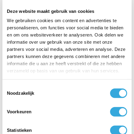
Op voorraad
Deze website maakt gebruik van cookies
We gebruiken cookies om content en advertenties te
personaliseren, om functies voor social media te bieden
Unieke plaatsing van de close in boiler
en om ons websiteverkeer te analyseren. Ook delen we
en close up boiler
informatie over uw gebruik van onze site met onze
De close in boiler is gemaakt om op te hangen boven de
partners voor social media, adverteren en analyse. Deze
wastafel of in de keukenkast. De stroomrichting van het
partners kunnen deze gegevens combineren met andere
water is verschillend tussen de close in boiler en de close
informatie die u aan ze heeft verstrekt of die ze hebben
up boiler. De close in boiler plaats je onder het tappunt. De
verzameld op basis van uw gebruik van hun services.
close up boiler plaats je boven het tappunt.
Verschillende close in en close up
Toestemmingsselectie
boilers
Noodzakelijk
BoilerGarant heeft verschillende close in en close up
boilers in het assortiment. Heb je een goed beeld gekregen
Voorkeuren
van de boiler die je nodig hebt? Bekijk dan ook eens onze
close in en close up boilers:
Statistieken
Elektrische close up boiler 10 liter