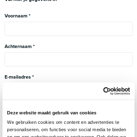
Voornaam
*
Achternaam
*
E-mailadres
*
Telefoon
*
Deze website maakt gebruik van cookies
We gebruiken cookies om content en advertenties te
personaliseren, om functies voor social media te bieden
en om ons websiteverkeer te analyseren. Ook delen we