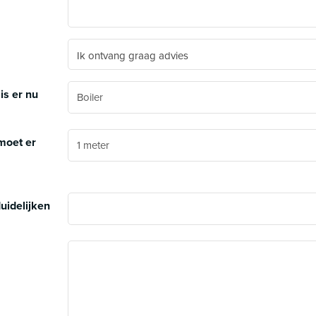
Ik ontvang graag advies
is er nu
moet er
uidelijken