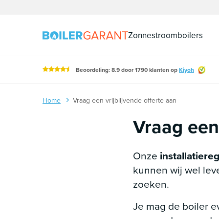
Naar inhoud
Zonnestroomboilers
Beoordeling: 8.9 door 1790 klanten op
Kiyoh
Home
Vraag een vrijblijvende offerte aan
Vraag een 
Onze
installatiere
kunnen wij wel leve
zoeken.
Je mag de boiler 