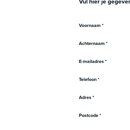
Vul hier je gegeve
Voornaam
*
Achternaam
*
E-mailadres
*
Telefoon
*
Adres
*
Postcode
*