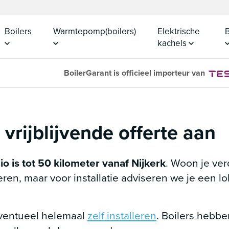
Boilers
Warmtepomp(boilers)
Elektrische
B
kachels
BoilerGarant is officieel importeur van
vrijblijvende offerte aan
gio is tot 50 kilometer vanaf Nijkerk
. Woon je ver
ren, maar voor installatie adviseren we je een lok
eventueel helemaal
zelf installeren
. Boilers hebbe