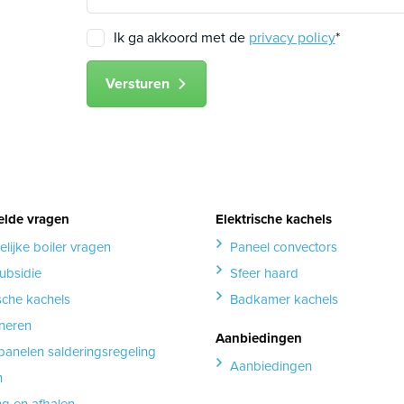
Ik ga akkoord met de
privacy policy
*
Versturen
elde vragen
Elektrische kachels
elijke boiler vragen
Paneel convectors
ubsidie
Sfeer haard
ische kachels
Badkamer kachels
neren
Aanbiedingen
anelen salderingsregeling
Aanbiedingen
n