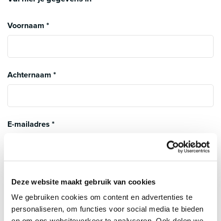
Voornaam
*
Achternaam
*
E-mailadres
*
Telefoon
*
Deze website maakt gebruik van cookies
We gebruiken cookies om content en advertenties te
personaliseren, om functies voor social media te bieden
en om ons websiteverkeer te analyseren. Ook delen we