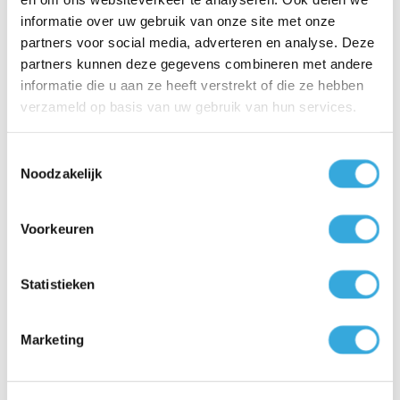
Adres
*
informatie over uw gebruik van onze site met onze
partners voor social media, adverteren en analyse. Deze
partners kunnen deze gegevens combineren met andere
informatie die u aan ze heeft verstrekt of die ze hebben
Postcode
*
verzameld op basis van uw gebruik van hun services.
Toestemmingsselectie
Noodzakelijk
Woonplaats
*
Voorkeuren
Product
Statistieken
Warmtepompboiler Tesy AquaThermica 150L Compact
Marketing
Wat voor type installatie is er nu aanwezig?