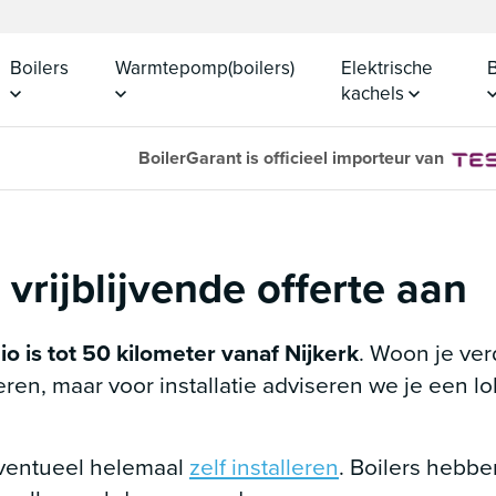
Boilers
Warmtepomp(boilers)
Elektrische
B
kachels
BoilerGarant is officieel importeur van
vrijblijvende offerte aan
gio is tot 50 kilometer vanaf Nijkerk
. Woon je ver
ren, maar voor installatie adviseren we je een lok
eventueel helemaal
zelf installeren
. Boilers hebbe