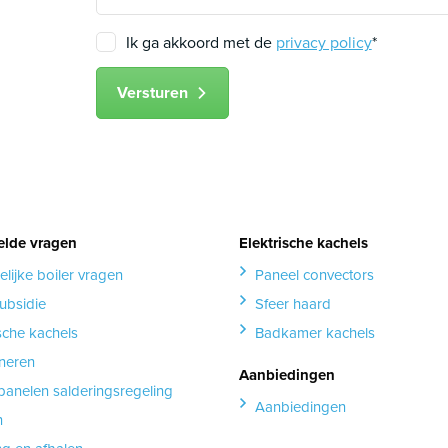
Ik ga akkoord met de
privacy policy
*
Versturen
elde vragen
Elektrische kachels
elijke boiler vragen
Paneel convectors
ubsidie
Sfeer haard
ische kachels
Badkamer kachels
neren
Aanbiedingen
anelen salderingsregeling
Aanbiedingen
n