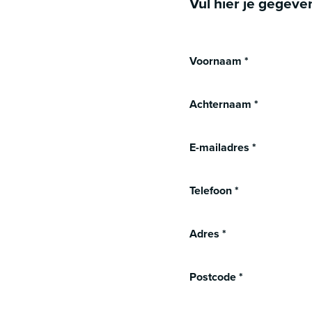
Vul hier je gegeve
Voornaam
*
Achternaam
*
E-mailadres
*
Telefoon
*
Adres
*
Postcode
*