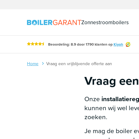
Naar inhoud
Zonnestroomboilers
Beoordeling: 8.9 door 1790 klanten op
Kiyoh
Home
Vraag een vrijblijvende offerte aan
Vraag een 
Onze
installatiere
kunnen wij wel leve
zoeken.
Je mag de boiler 