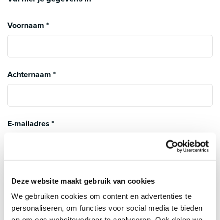
Voornaam
*
Achternaam
*
E-mailadres
*
Telefoon
*
Deze website maakt gebruik van cookies
We gebruiken cookies om content en advertenties te
personaliseren, om functies voor social media te bieden
en om ons websiteverkeer te analyseren. Ook delen we