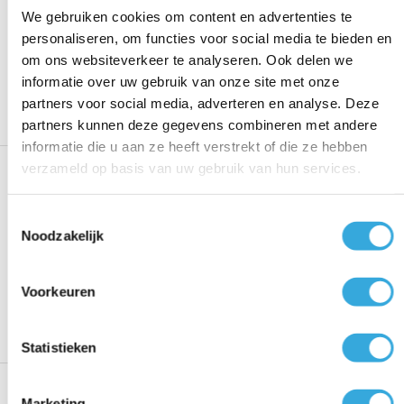
(Verpakkingsschade -81-)
We gebruiken cookies om content en advertenties te
personaliseren, om functies voor social media te bieden en
Voeg toe aan vergelijking
om ons websiteverkeer te analyseren. Ook delen we
310,00
340,00
informatie over uw gebruik van onze site met onze
Bekijk product
Op voorraad
partners voor social media, adverteren en analyse. Deze
partners kunnen deze gegevens combineren met andere
informatie die u aan ze heeft verstrekt of die ze hebben
2DeKans Tesy elektrische boiler
verzameld op basis van uw gebruik van hun services.
120 liter Bi-Light horizontaal
wand montage (Gebruikt -
Toestemmingsselectie
deukje)
Noodzakelijk
Voeg toe aan vergelijking
Voorkeuren
310,00
410,00
Bekijk product
Op voorraad
Statistieken
2DeKans Tesy laag capaciteit
Marketing