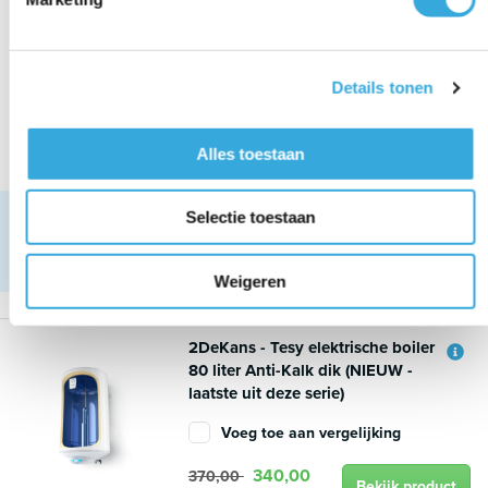
tank voor warmtepomp 50 liter 4
aansluitingen (Nieuw - 1 x deuk)
Voeg toe aan vergelijking
Details tonen
340,00
415,00
Bekijk product
Op voorraad
Alles toestaan
Selectie toestaan
3 tot 5 jaar garantie*
Voor 15:00 uur besteld, dezelfde werkdag verzonden
Beoordeling: 8.9 door 1790 klanten op
Kiyoh
Weigeren
2DeKans - Tesy elektrische boiler
80 liter Anti-Kalk dik (NIEUW -
laatste uit deze serie)
Voeg toe aan vergelijking
340,00
370,00
Bekijk product